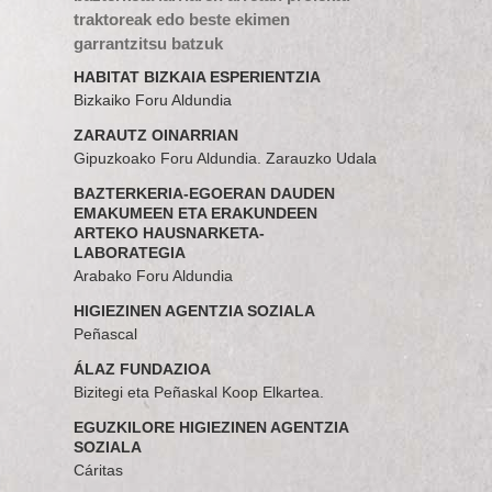
traktoreak edo beste ekimen
garrantzitsu batzuk
HABITAT BIZKAIA ESPERIENTZIA
Bizkaiko Foru Aldundia
ZARAUTZ OINARRIAN
Gipuzkoako Foru Aldundia. Zarauzko Udala
BAZTERKERIA-EGOERAN DAUDEN
EMAKUMEEN ETA ERAKUNDEEN
ARTEKO HAUSNARKETA-
LABORATEGIA
Arabako Foru Aldundia
HIGIEZINEN AGENTZIA SOZIALA
Peñascal
ÁLAZ FUNDAZIOA
Bizitegi eta Peñaskal Koop Elkartea.
EGUZKILORE HIGIEZINEN AGENTZIA
SOZIALA
Cáritas