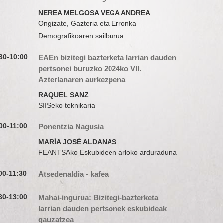
NEREA MELGOSA VEGA ANDREA
Ongizate, Gazteria eta Erronka
Demografikoaren sailburua
30-10:00
EAEn bizitegi bazterketa larrian dauden
pertsonei buruzko 2024ko VII.
Azterlanaren aurkezpena
RAQUEL SANZ
SIISeko teknikaria
00-11:00
Ponentzia Nagusia
MARÍA JOSÉ ALDANAS
FEANTSAko Eskubideen arloko arduraduna
00-11:30
Atsedenaldia - kafea
30-13:00
Mahai-ingurua: Bizitegi-bazterketa
larrian dauden pertsonek eskubideak
gauzatzea