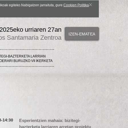
ikoak egiteko.Nabigatzen jarraituta, gure
Cookien Politika
2025eko urriaren 27an
IZEN-EMATEA
os Santamaria Zentroa
ITEGI-BAZTERKETA LARRIAN
ERARI BURUZKO VII IKERKETA
0-14:30
Esperientzien mahaia: bizitegi-
bazterketa larriaren arretan proiektu