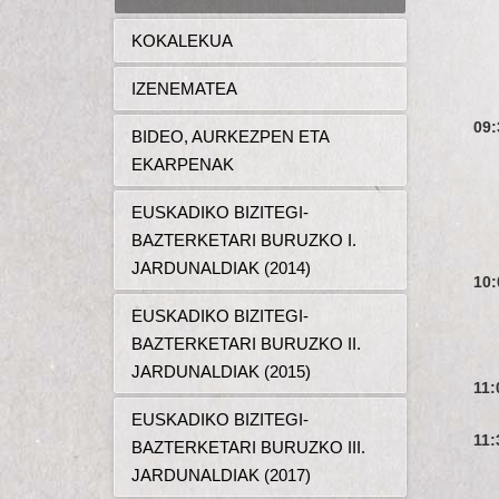
KOKALEKUA
IZENEMATEA
09:
BIDEO, AURKEZPEN ETA
EKARPENAK
EUSKADIKO BIZITEGI-
BAZTERKETARI BURUZKO I.
JARDUNALDIAK (2014)
10:
EUSKADIKO BIZITEGI-
BAZTERKETARI BURUZKO II.
JARDUNALDIAK (2015)
11:
EUSKADIKO BIZITEGI-
11:
BAZTERKETARI BURUZKO III.
JARDUNALDIAK (2017)