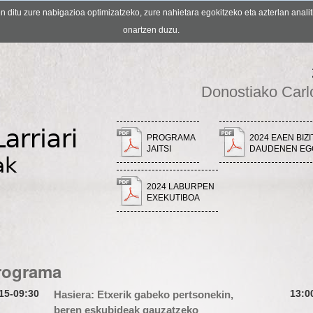
ditu zure nabigazioa optimizatzeko, zure nahietara egokitzeko eta azterlan analit
onartzen duzu.
Donostiako Carl
PROGRAMA
2024 EAEN BIZ
JAITSI
DAUDENEN EGO
2024 LABURPEN
EXEKUTIBOA
rograma
15-09:30
13:0
Hasiera: Etxerik gabeko pertsonekin,
beren eskubideak gauzatzeko