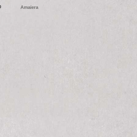
0
Amaiera