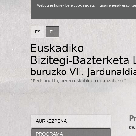
Webgune honek bere cookieak eta hirugarrenenak erabiltzen 
ES
EU
P
AURKEZPENA
09:
PROGRAMA