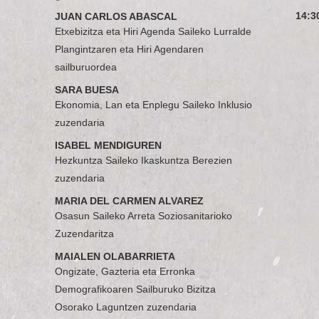
14:3
JUAN CARLOS ABASCAL
Etxebizitza eta Hiri Agenda Saileko Lurralde
Plangintzaren eta Hiri Agendaren
sailburuordea
SARA BUESA
Ekonomia, Lan eta Enplegu Saileko Inklusio
zuzendaria
ISABEL MENDIGUREN
Hezkuntza Saileko Ikaskuntza Berezien
zuzendaria
MARIA DEL CARMEN ALVAREZ
Osasun Saileko Arreta Soziosanitarioko
Zuzendaritza
MAIALEN OLABARRIETA
Ongizate, Gazteria eta Erronka
Demografikoaren Sailburuko Bizitza
Osorako Laguntzen zuzendaria